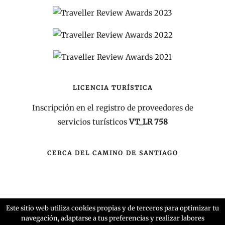
LICENCIA TURÍSTICA
Inscripción en el registro de proveedores de
servicios turísticos
VT_LR 758
CERCA DEL CAMINO DE SANTIAGO
Este sitio web utiliza cookies propias y de terceros para optimizar tu
Inicio
Aviso Legal
Condiciones Generales
navegación, adaptarse a tus preferencias y realizar labores
Política de privacidad
Política de Cookies
Contacto